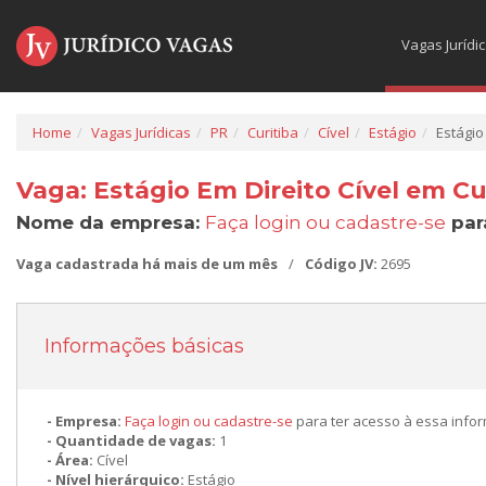
Vagas Jurídi
Home
Vagas Jurídicas
PR
Curitiba
Cível
Estágio
Estágio
Vaga: Estágio Em Direito Cível em Cu
Nome da empresa:
Faça login ou cadastre-se
par
Vaga cadastrada há mais de um mês
/
Código JV:
2695
Informações básicas
Empresa:
Faça login ou cadastre-se
para ter acesso à essa info
Quantidade de vagas:
1
Área:
Cível
Nível hierárquico:
Estágio