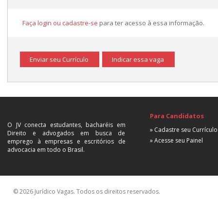
Faça login ou cadastre-se
para ter acesso à essa informação.
Enviar seu Currículo
Indicar essa vaga
Para Candidatos
O JV conecta estudantes, bacharéis em
» Cadastre seu Currículo
Direito e advogados em busca de
» Acesse seu Painel
emprego à empresas e escritórios de
advocacia em todo o Brasil.
© 2026 Jurídico Vagas. Todos os direitos reservados.