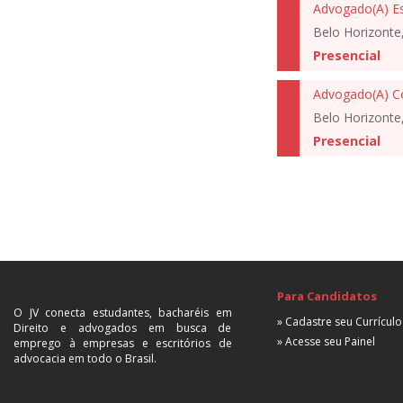
Belo Horizonte
Presencial
Advogado(A) C
Belo Horizonte
Presencial
Para Candidatos
O JV conecta estudantes, bacharéis em
» Cadastre seu Currículo
Direito e advogados em busca de
» Acesse seu Painel
emprego à empresas e escritórios de
advocacia em todo o Brasil.