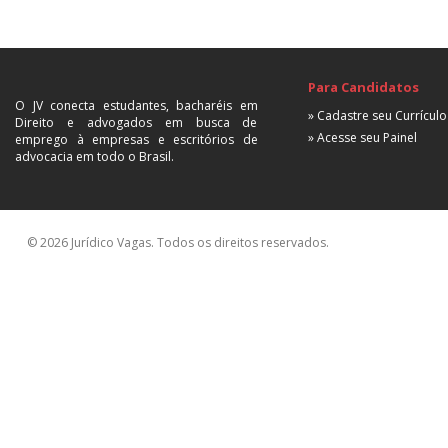
Para Candidatos
O JV conecta estudantes, bacharéis em
» Cadastre seu Currículo
Direito e advogados em busca de
» Acesse seu Painel
emprego à empresas e escritórios de
advocacia em todo o Brasil.
© 2026 Jurídico Vagas. Todos os direitos reservados.