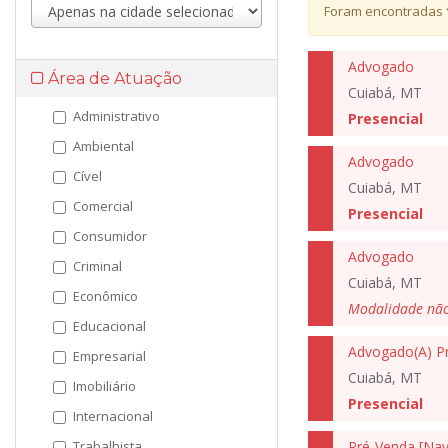
Foram encontradas
Advogado
Área de Atuação
Cuiabá, MT
Administrativo
Presencial
Ambiental
Advogado
Cível
Cuiabá, MT
Comercial
Presencial
Consumidor
Advogado
Criminal
Cuiabá, MT
Econômico
Modalidade nã
Educacional
Empresarial
Cuiabá, MT
Imobiliário
Presencial
Internacional
Trabalhista
Pré-Venda [Nav