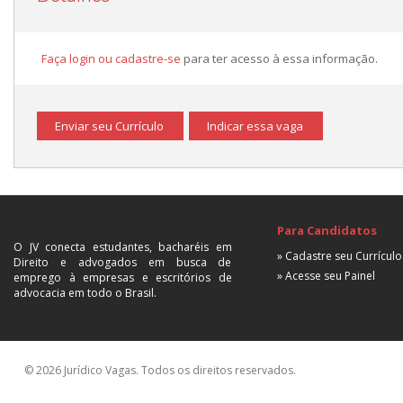
Faça login ou cadastre-se
para ter acesso à essa informação.
Enviar seu Currículo
Indicar essa vaga
Para Candidatos
O JV conecta estudantes, bacharéis em
» Cadastre seu Currículo
Direito e advogados em busca de
» Acesse seu Painel
emprego à empresas e escritórios de
advocacia em todo o Brasil.
© 2026 Jurídico Vagas. Todos os direitos reservados.