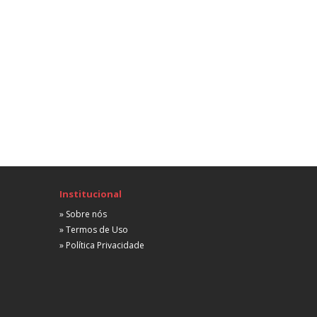
Campinas, SP
Não informada
A combinar
Advogado Tributarista
Tributário
lorianópolis, SC
Não informada
 partir de R$ 1.500,00
Advogado Contencioso
Tributário
São Paulo, SP
Não informada
 partir de R$ 5.000,00
Institucional
» Sobre nós
Gerente Contencioso
» Termos de Uso
Tributário
São Paulo, SP
» Política Privacidade
Não informada
 partir de R$ 10.000,00
Advogado Tributário
Tributário