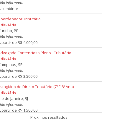
Não informada
A combinar
Coordenador Tributário
Tributário
uritiba, PR
Não informada
 partir de R$ 4.000,00
Advogado Contencioso Pleno - Tributário
Tributário
Campinas, SP
Não informada
 partir de R$ 3.500,00
stagiário de Direito Tributário (7º E 8º Ano).
Tributário
io de Janeiro, RJ
Não informada
 partir de R$ 1.500,00
Próximos resultados
Advogado Pleno
Tributário