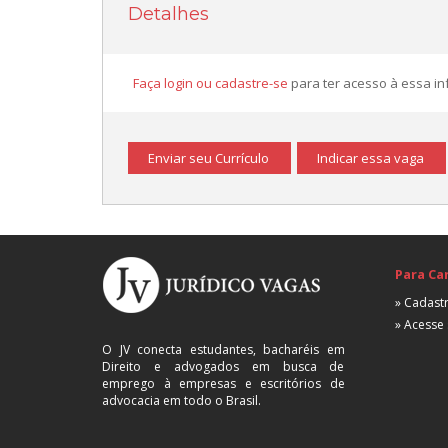
Detalhes
Faça login ou cadastre-se
para ter acesso à essa i
Enviar seu Currículo
Indicar essa vaga
Para Ca
» Cadastr
» Acesse 
O JV conecta estudantes, bacharéis em
Direito e advogados em busca de
emprego à empresas e escritórios de
advocacia em todo o Brasil.