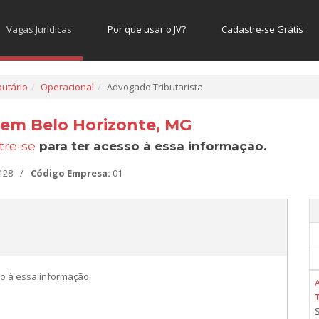
Vagas Jurídicas
Por que usar o JV?
Cadastre-se Grátis
butário
Operacional
Advogado Tributarista
 em Belo Horizonte, MG
tre-se
para ter acesso à essa informação.
128
/
Código Empresa:
01
o à essa informação.