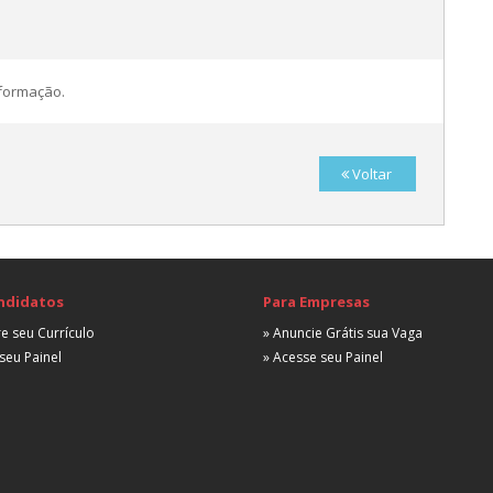
nformação.
F
A
Voltar
A
ndidatos
Para Empresas
e seu Currículo
» Anuncie Grátis sua Vaga
seu Painel
» Acesse seu Painel
A