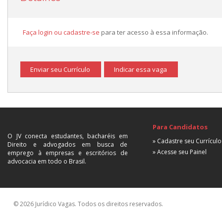
Faça login ou cadastre-se
para ter acesso à essa informação.
Enviar seu Currículo
Indicar essa vaga
Para Candidatos
O JV conecta estudantes, bacharéis em
» Cadastre seu Currículo
Direito e advogados em busca de
» Acesse seu Painel
emprego à empresas e escritórios de
advocacia em todo o Brasil.
© 2026 Jurídico Vagas. Todos os direitos reservados.