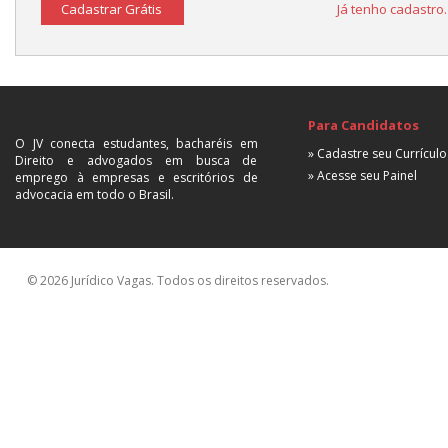
Cadastrar Grátis
Já tenho cadastro
Para Candidatos
O JV conecta estudantes, bacharéis em
» Cadastre seu Currículo
Direito e advogados em busca de
» Acesse seu Painel
emprego à empresas e escritórios de
advocacia em todo o Brasil.
© 2026 Jurídico Vagas. Todos os direitos reservados.