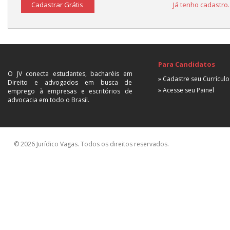
Cadastrar Grátis
Já tenho cadastro
Para Candidatos
O JV conecta estudantes, bacharéis em
» Cadastre seu Currículo
Direito e advogados em busca de
» Acesse seu Painel
emprego à empresas e escritórios de
advocacia em todo o Brasil.
© 2026 Jurídico Vagas. Todos os direitos reservados.