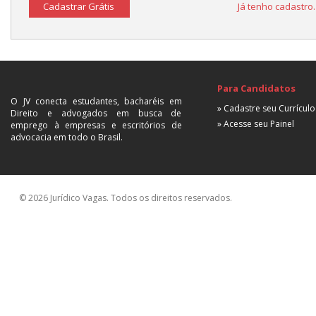
Cadastrar Grátis
Já tenho cadastro
Para Candidatos
O JV conecta estudantes, bacharéis em
» Cadastre seu Currículo
Direito e advogados em busca de
» Acesse seu Painel
emprego à empresas e escritórios de
advocacia em todo o Brasil.
© 2026 Jurídico Vagas. Todos os direitos reservados.