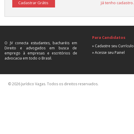
Cadastrar Grátis
Já tenho cadastro
Para Candidatos
O JV conecta estudantes, bacharéis em
» Cadastre seu Currículo
Direito e advogados em busca de
» Acesse seu Painel
emprego à empresas e escritórios de
advocacia em todo o Brasil.
© 2026 Jurídico Vagas. Todos os direitos reservados.