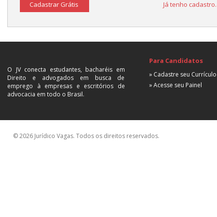
Cadastrar Grátis
Já tenho cadastro
Para Candidatos
O JV conecta estudantes, bacharéis em
» Cadastre seu Currículo
Direito e advogados em busca de
» Acesse seu Painel
emprego à empresas e escritórios de
advocacia em todo o Brasil.
© 2026 Jurídico Vagas. Todos os direitos reservados.