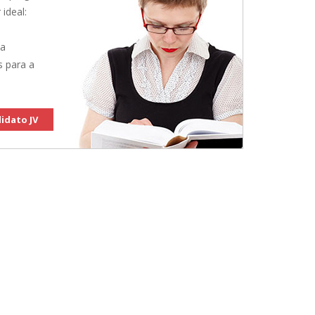
 ideal:
 a
s para a
idato JV