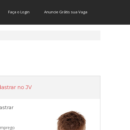
Faça o Login
Anuncie Grátis sua Vaga
astrar no JV
strar
 emprego