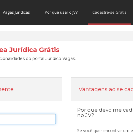
Vagas Jurídicas
Por que usar o JV?
Cadastre-se Grátis
a Jurídica Grátis
ionalidades do portal Jurídico Vagas.
mente
Vantagens ao se cad
Por que devo me cada
no JV?
Se você quer encontrar um