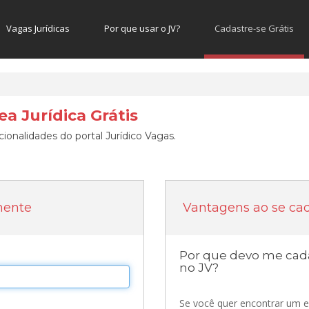
Vagas Jurídicas
Por que usar o JV?
Cadastre-se Grátis
a Jurídica Grátis
ionalidades do portal Jurídico Vagas.
mente
Vantagens ao se cad
Por que devo me cada
no JV?
Se você quer encontrar um