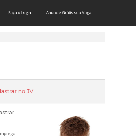
Faça o Login
Anuncie Grátis sua Vaga
astrar no JV
strar
 emprego