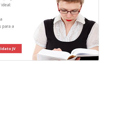
 ideal:
 a
s para a
idato JV