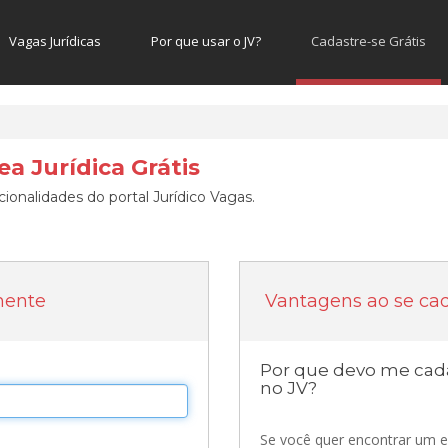
Vagas Jurídicas
Por que usar o JV?
Cadastre-se Grátis
a Jurídica Grátis
ionalidades do portal Jurídico Vagas.
mente
Vantagens ao se cad
Por que devo me cada
no JV?
Se você quer encontrar um