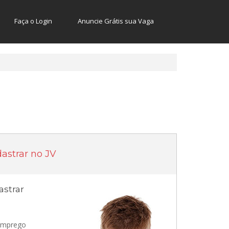
Faça o Login
Anuncie Grátis sua Vaga
astrar no JV
strar
 emprego