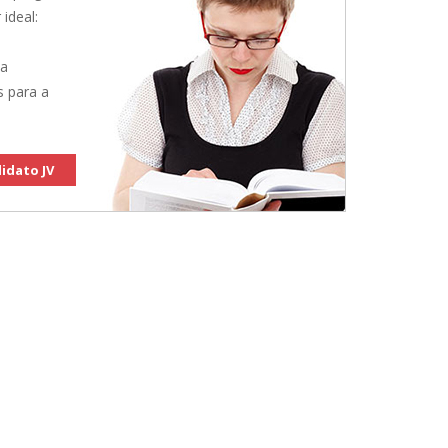
 ideal:
 a
s para a
idato JV