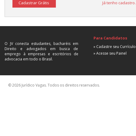
Cadastrar Grátis
Já tenho cadastro
Para Candidatos
O JV conecta estudantes, bacharéis em
» Cadastre seu Currículo
Direito e advogados em busca de
» Acesse seu Painel
emprego à empresas e escritórios de
advocacia em todo o Brasil.
© 2026 Jurídico Vagas. Todos os direitos reservados.