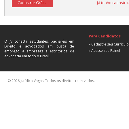
Cadastrar Grátis
Já tenho cadastro
Para Candidatos
O JV conecta estudantes, bacharéis em
» Cadastre seu Currículo
Direito e advogados em busca de
» Acesse seu Painel
emprego à empresas e escritórios de
advocacia em todo o Brasil.
© 2026 Jurídico Vagas. Todos os direitos reservados.