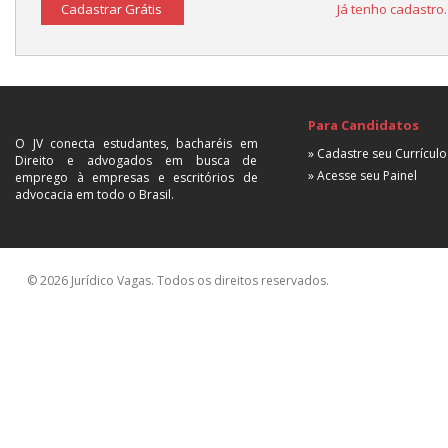
Cadastrar Grátis
Já tenho cadastro
Para Candidatos
O JV conecta estudantes, bacharéis em
» Cadastre seu Currículo
Direito e advogados em busca de
» Acesse seu Painel
emprego à empresas e escritórios de
advocacia em todo o Brasil.
© 2026 Jurídico Vagas. Todos os direitos reservados.