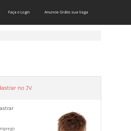
Faça o Login
Anuncie Grátis sua Vaga
astrar no JV
strar
 emprego