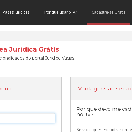
Vagas Jurídicas
Por que usar o JV?
Cadastre-se Grátis
a Jurídica Grátis
ionalidades do portal Jurídico Vagas.
mente
Vantagens ao se cad
Por que devo me cada
no JV?
Se você quer encontrar um