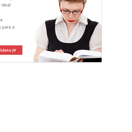
 ideal:
 a
s para a
idato JV