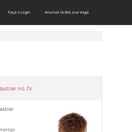
Faça o Login
Anuncie Grátis sua Vaga
astrar no JV
strar
 emprego