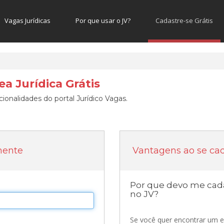
Vagas Jurídicas
Por que usar o JV?
Cadastre-se Grátis
a Jurídica Grátis
ionalidades do portal Jurídico Vagas.
mente
Vantagens ao se cad
Por que devo me cada
no JV?
Se você quer encontrar um