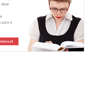
 ideal:
 a
s para a
idato JV