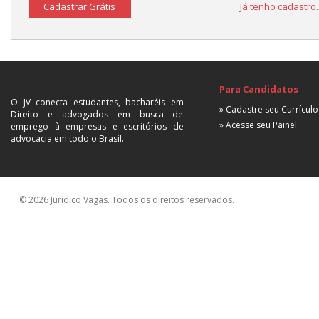
Cadastrar Grátis
Já tenho cadastro
Para Candidatos
O JV conecta estudantes, bacharéis em
» Cadastre seu Currículo
Direito e advogados em busca de
» Acesse seu Painel
emprego à empresas e escritórios de
advocacia em todo o Brasil.
© 2026 Jurídico Vagas. Todos os direitos reservados.