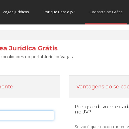
Vagas Jurídicas
Por que usar o JV?
Cadastre-se Grátis
a Jurídica Grátis
ionalidades do portal Jurídico Vagas.
mente
Vantagens ao se cad
Por que devo me cada
no JV?
Se você quer encontrar um