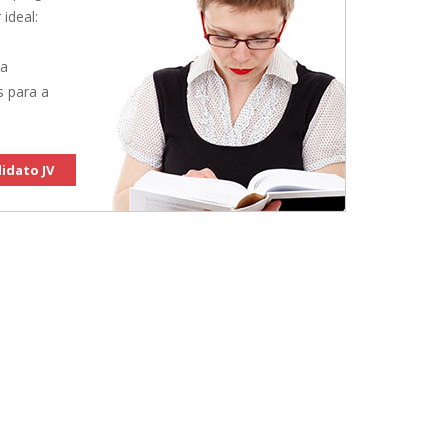
 ideal:
 a
s para a
idato JV