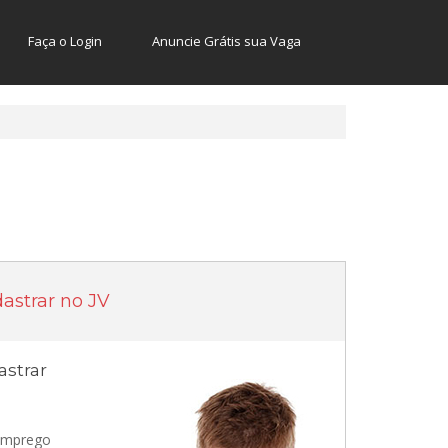
Faça o Login
Anuncie Grátis sua Vaga
astrar no JV
strar
 emprego