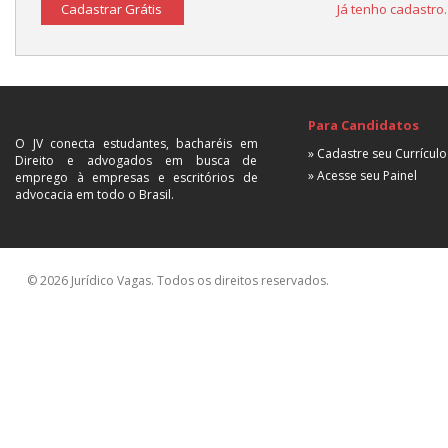
Cadastrar Grátis
Já tenho cadastro
Para Candidatos
O JV conecta estudantes, bacharéis em
» Cadastre seu Currículo
Direito e advogados em busca de
» Acesse seu Painel
emprego à empresas e escritórios de
advocacia em todo o Brasil.
© 2026 Jurídico Vagas. Todos os direitos reservados.