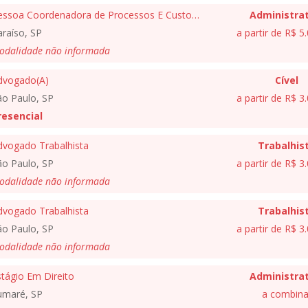
Pessoa Coordenadora de Processos E Customer Success
Administrat
raíso, SP
a partir de R$ 5
odalidade não informada
dvogado(A)
Cível
ão Paulo, SP
a partir de R$ 3
resencial
dvogado Trabalhista
Trabalhis
ão Paulo, SP
a partir de R$ 3
odalidade não informada
dvogado Trabalhista
Trabalhis
ão Paulo, SP
a partir de R$ 3
odalidade não informada
tágio Em Direito
Administrat
umaré, SP
a combina