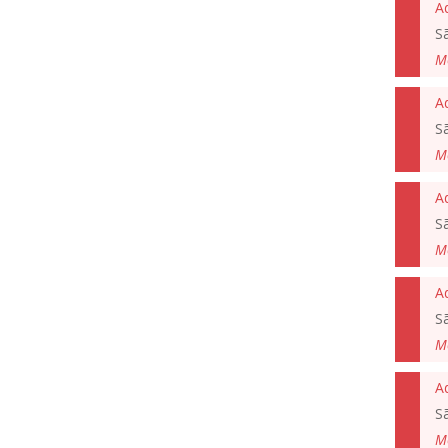
A
S
M
A
S
M
A
S
M
S
M
S
M