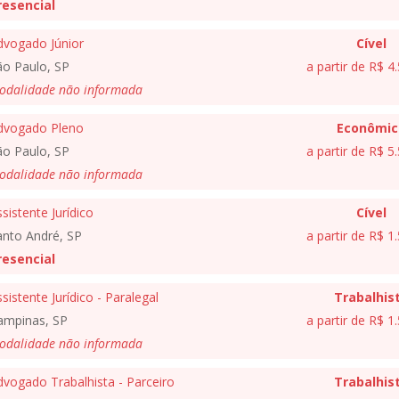
resencial
dvogado Júnior
Cível
ão Paulo, SP
a partir de R$ 4
odalidade não informada
dvogado Pleno
Econômic
ão Paulo, SP
a partir de R$ 5
odalidade não informada
sistente Jurídico
Cível
anto André, SP
a partir de R$ 1
resencial
sistente Jurídico - Paralegal
Trabalhis
ampinas, SP
a partir de R$ 1
odalidade não informada
vogado Trabalhista - Parceiro
Trabalhis