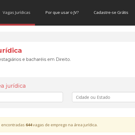
Vagas Jurídicas
Por que usar o JV?
Cadastre-se Grátis
rídica
stagiários e bacharéis em Direito.
 jurídica
Cidade
 encontradas
644
vagas de emprego na área jurídica.