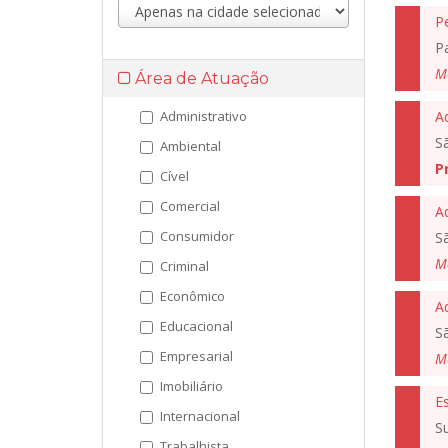
Pa
M
Área de Atuação
Administrativo
A
S
Ambiental
P
Cível
Comercial
A
Consumidor
S
M
Criminal
Econômico
A
Educacional
S
Empresarial
M
Imobiliário
Es
Internacional
S
Trabalhista