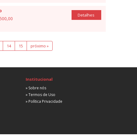
o
Detalhes
.500,00
14
15
próximo »
Institucional
» Sobre nós
» Termos de Uso
» Política Privacidade