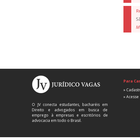
R
S
M
Para Ca
» Cadastr
» Acesse 
O JV conecta estudantes, bacharéis em
Direito e advogados em busca de
emprego à empresas e escritórios de
advocacia em todo o Brasil.