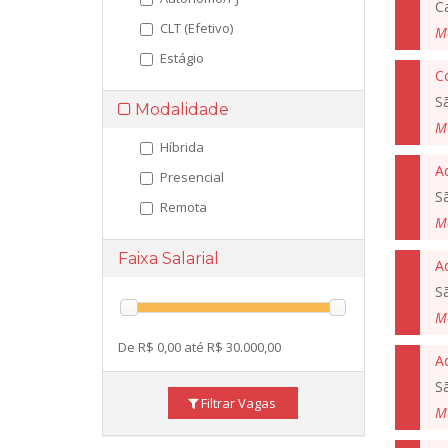
C
CLT (Efetivo)
M
Estágio
C
S
Modalidade
M
Híbrida
A
Presencial
S
Remota
M
Faixa Salarial
Ad
S
M
De R$ 0,00 até R$ 30.000,00
A
S
Filtrar Vagas
M