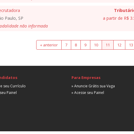
ecrutadora
Tributári
ão Paulo, SP
a partir de R$ 3
odalidade não informada
« anterior
7
8
9
10
11
12
13
ndidatos
Para Empresas
e seu Currículo
» Anuncie Grátis sua Vaga
seu Painel
» Acesse seu Painel