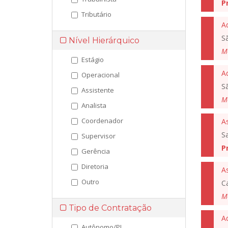
P
Tributário
A
S
Nível Hierárquico
M
Estágio
A
Operacional
S
Assistente
M
Analista
Coordenador
As
S
Supervisor
P
Gerência
Diretoria
As
Outro
C
M
Tipo de Contratação
Ad
Autônomo/PJ