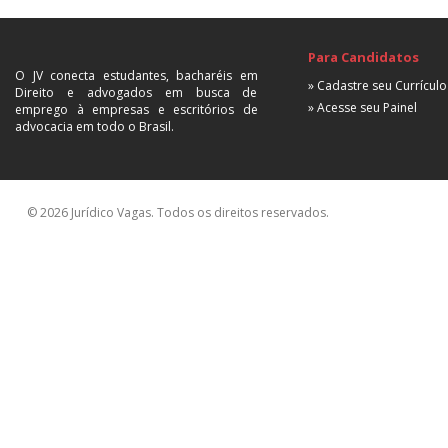
Para Candidatos
O JV conecta estudantes, bacharéis em
» Cadastre seu Currículo
Direito e advogados em busca de
» Acesse seu Painel
emprego à empresas e escritórios de
advocacia em todo o Brasil.
© 2026 Jurídico Vagas. Todos os direitos reservados.