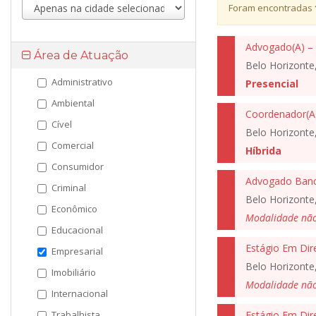
Foram encontradas
Advogado(A) – 
Área de Atuação
Belo Horizonte
Administrativo
Presencial
Ambiental
Coordenador(A)
Cível
Belo Horizonte
Comercial
Híbrida
Consumidor
Advogado Banc
Criminal
Belo Horizonte
Econômico
Modalidade nã
Educacional
Estágio Em Dir
Empresarial
Belo Horizonte
Imobiliário
Modalidade nã
Internacional
Trabalhista
Estágio Em Dir