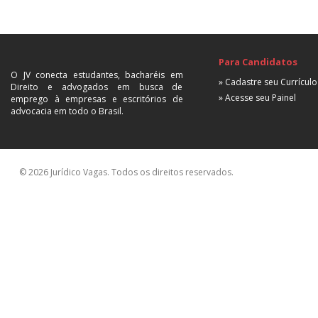
Para Candidatos
O JV conecta estudantes, bacharéis em
» Cadastre seu Currículo
Direito e advogados em busca de
» Acesse seu Painel
emprego à empresas e escritórios de
advocacia em todo o Brasil.
© 2026 Jurídico Vagas. Todos os direitos reservados.