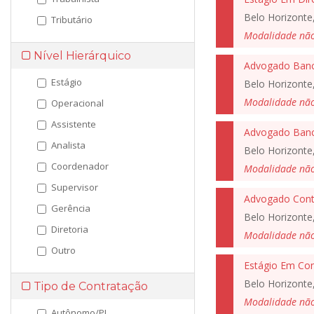
Belo Horizonte
Tributário
Modalidade nã
Nível Hierárquico
Advogado Banc
Estágio
Belo Horizonte
Modalidade nã
Operacional
Assistente
Advogado Bancár
Analista
Belo Horizonte
Coordenador
Modalidade nã
Supervisor
Advogado Conte
Gerência
Belo Horizonte
Diretoria
Modalidade nã
Outro
Estágio Em Cont
Belo Horizonte
Tipo de Contratação
Modalidade nã
Autônomo/PJ