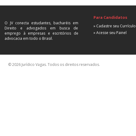
Para Candidatos
O JV conecta estudantes, bacharéis em
» Cadastre seu Currículo
Direito e advogados em busca de
» Acesse seu Painel
emprego à empresas e escritórios de
advocacia em todo o Brasil.
© 2026 Jurídico Vagas. Todos os direitos reservados.