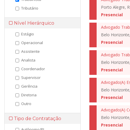
Porto Alegre, R
Tributário
Presencial
Nível Hierárquico
Advogado Traba
Estágio
Belo Horizonte
Presencial
Operacional
Assistente
Advogado Traba
Analista
Belo Horizonte
Coordenador
Presencial
Supervisor
Gerência
Belo Horizonte
Diretoria
Presencial
Outro
Advogado(A) C
Belo Horizonte
Tipo de Contratação
Presencial
Autônomo/PJ