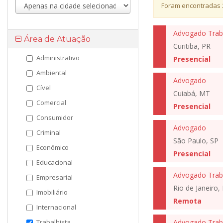
Foram encontradas
Advogado Traba
Área de Atuação
Curitiba, PR
Administrativo
Presencial
Ambiental
Advogado
Cível
Cuiabá, MT
Comercial
Presencial
Consumidor
Advogado
Criminal
São Paulo, SP
Econômico
Presencial
Educacional
Advogado Trabal
Empresarial
Rio de Janeiro, 
Imobiliário
Remota
Internacional
Trabalhista
Advogado Traba