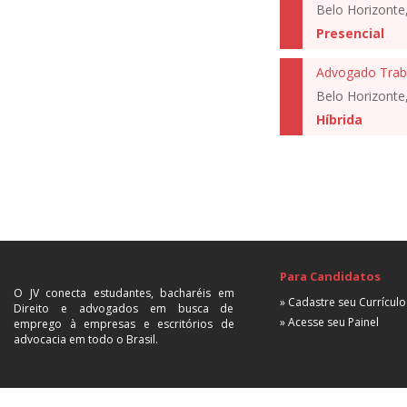
Belo Horizonte
Presencial
Advogado Traba
Belo Horizonte
Híbrida
Para Candidatos
O JV conecta estudantes, bacharéis em
» Cadastre seu Currículo
Direito e advogados em busca de
» Acesse seu Painel
emprego à empresas e escritórios de
advocacia em todo o Brasil.