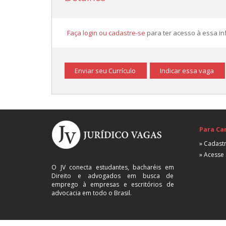
Faça login ou cadastre-se
para ter acesso à essa i
Enviar seu Currículo
Indicar essa vaga
Para Ca
» Cadastr
» Acesse 
O JV conecta estudantes, bacharéis em
Direito e advogados em busca de
emprego à empresas e escritórios de
advocacia em todo o Brasil.