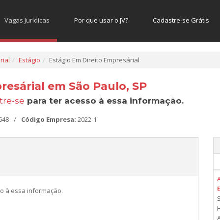
Vagas Jurídicas
Por que usar o JV?
Cadastre-se Grátis
rial
Estágio
Estágio Em Direito Empresárial
resárial em São Paulo, SP
tre-se
para ter acesso à essa informação.
648
/
Código Empresa:
2022-1
o à essa informação.
A