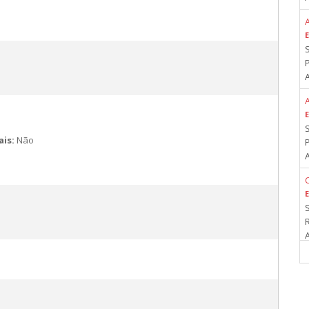
A
A
ais:
Não
A