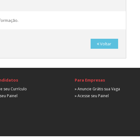
A
nformação.
A
Voltar
A
ndidatos
Para Empresas
e seu Currículo
» Anuncie Grátis sua Vaga
seu Painel
» Acesse seu Painel