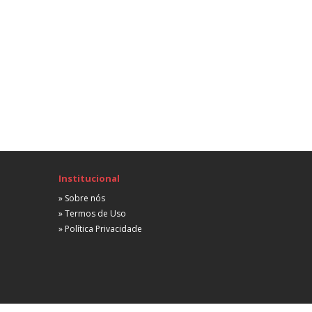
 partir de R$ 3.000,00
Advogada Junior Contrato E Holding
Empresarial
São Paulo, SP
Presencial
 partir de R$ 2.500,00
Advogado(A) Empresarial Júnior
Empresarial
São Paulo, SP
Híbrida
 partir de R$ 2.500,00
Institucional
Advogado(A) Júnior – Contratos
» Sobre nós
Empresarial
» Termos de Uso
São Paulo, SP
» Política Privacidade
Presencial
A combinar
Advogado
Empresarial
São Paulo, SP