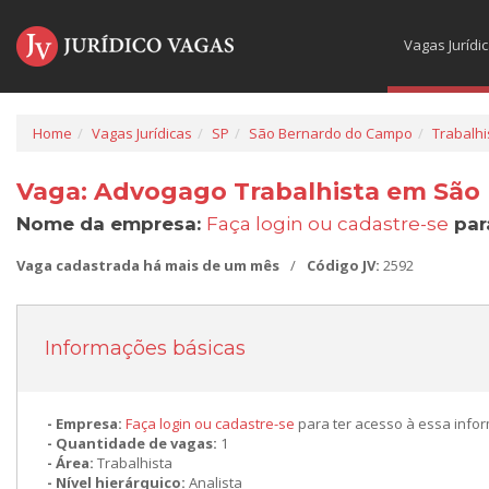
Vagas Jurídi
Home
Vagas Jurídicas
SP
São Bernardo do Campo
Trabalhi
Vaga: Advogago Trabalhista em São
Nome da empresa:
Faça login ou cadastre-se
par
Vaga cadastrada há mais de um mês
/
Código JV:
2592
Informações básicas
Empresa:
Faça login ou cadastre-se
para ter acesso à essa info
Quantidade de vagas:
1
Área:
Trabalhista
Nível hierárquico:
Analista