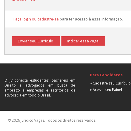
Faça login ou cadastre-se
para ter acesso à essa informação.
Enviar seu Currículo
Indicar essa vaga
Para Candidatos
O JV conecta estudantes, bacharéis em
» Cadastre seu Currículo
Direito e advogados em busca de
» Acesse seu Painel
emprego à empresas e escritórios de
advocacia em todo o Brasil.
© 2026 Jurídico Vagas. Todos os direitos reservados.