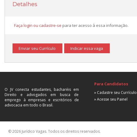
Detalhes
Faça login ou cadastre-se
para ter acesso à essa informação.
Enviar seu Currículo
Indicar essa vaga
Para Candidatos
O JV conecta estudantes, bacharéis em
» Cadastre seu Currículo
Direito e advogados em busca de
» Acesse seu Painel
emprego à empresas e escritórios de
advocacia em todo o Brasil.
© 2026 Jurídico Vagas. Todos os direitos reservados.