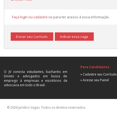
Faça login ou cadastre-se
para ter acesso à essa informação.
Enviar seu Currículo
Indicar essa vaga
Para Candidatos
O JV conecta estudantes, bacharéis em
» Cadastre seu Currículo
Direito e advogados em busca de
» Acesse seu Painel
emprego à empresas e escritórios de
advocacia em todo o Brasil.
© 2026 Jurídico Vagas. Todos os direitos reservados.