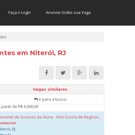
A combinar
Faça o Login
Anuncie Grátis sua Vaga
Gestor Comercial - Ártio Escola de Negócios Potentes
Comercial
iterói, RJ
Híbrida
ntes
A combinar
Webdesigner - Ártio Escola de Negócios Potentes
ntes em Niterói, RJ
Comercial
iterói, RJ
Híbrida
 partir de R$ 5.000,00
Growth Designer - Ártio Escola de Negócios Potentes
Comercial
Vagas similares
iterói, RJ
Ir para a busca
Híbrida
 partir de R$ 6.000,00
Gerente de Sucesso da Aluna - Ártio Escola de Negócios Potentes
Comercial
iterói, RJ