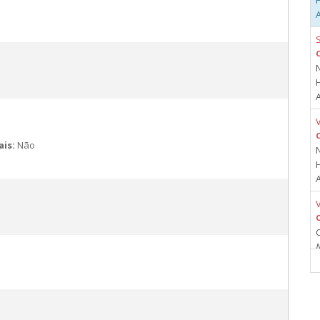
N
ais:
Não
N
A
C
A
M