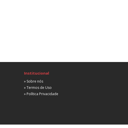
Não informada
A combinar
Advogado
Comercial
Porto Alegre, RS
Não informada
 partir de R$ 2.000,00
uxiliar Administrativo Jurídico
Comercial
São Paulo, SP
Não informada
Institucional
 partir de R$ 1.500,00
» Sobre nós
Advogado
» Termos de Uso
Comercial
» Política Privacidade
São Paulo, SP
Não informada
 partir de R$ 2.500,00
Corretor
Comercial