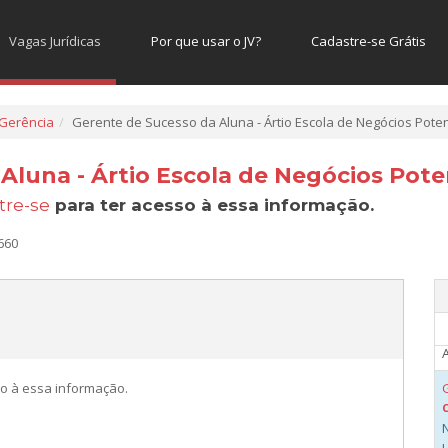
Vagas Jurídicas
Por que usar o JV?
Cadastre-se Grátis
N
Gerência
Gerente de Sucesso da Aluna - Ártio Escola de Negócios Pote
Aluna - Ártio Escola de Negócios Pote
N
tre-se
para ter acesso à essa informação.
A
660
N
A
o à essa informação.
N