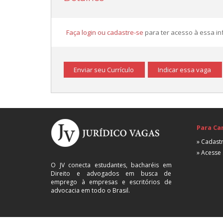
Faça login ou cadastre-se
para ter acesso à essa i
Enviar seu Currículo
Indicar essa vaga
Para Ca
» Cadastr
» Acesse 
O JV conecta estudantes, bacharéis em
Direito e advogados em busca de
emprego à empresas e escritórios de
advocacia em todo o Brasil.