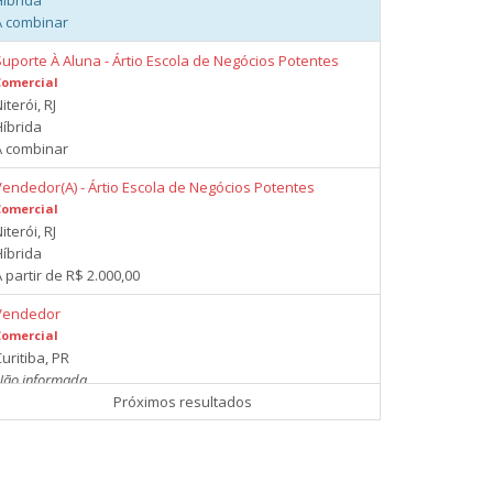
Híbrida
A combinar
Suporte À Aluna - Ártio Escola de Negócios Potentes
Comercial
iterói, RJ
Híbrida
A combinar
Vendedor(A) - Ártio Escola de Negócios Potentes
Comercial
iterói, RJ
Híbrida
 partir de R$ 2.000,00
Vendedor
Comercial
uritiba, PR
Não informada
 partir de R$ 1.000,00
Próximos resultados
Advogadas
Comercial
arília, SP