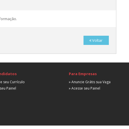
nformação.
Voltar
A
A
ndidatos
Para Empresas
A
e seu Currículo
» Anuncie Grátis sua Vaga
seu Painel
» Acesse seu Painel
A