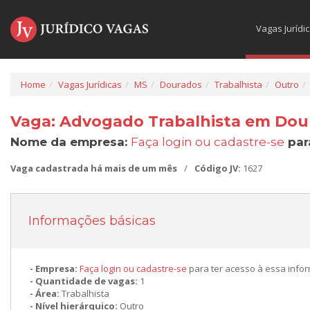
Vagas Jurídi
Home
Vagas Jurídicas
MS
Dourados
Trabalhista
Outro
Vaga: Advogado Trabalhista em Dou
Nome da empresa:
Faça login ou cadastre-se
par
Vaga cadastrada há mais de um mês
/
Código JV:
1627
Informações básicas
Empresa:
Faça login ou cadastre-se
para ter acesso à essa info
Quantidade de vagas:
1
Área:
Trabalhista
Nível hierárquico:
Outro