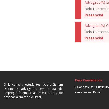
Belo Horizonte
Presencial
Advogado(A) C
Belo Horizonte
Presencial
Para Candidatos
O JV conecta estudantes, bacharéis em
» Cadastre seu Currículo
Direito e advogados em busca de
» Acesse seu Painel
emprego à empresas e escritórios de
advocacia em todo o Brasil.