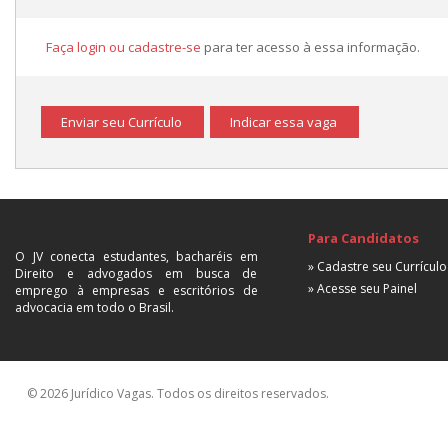
Faça login ou cadastre-se
para ter acesso à essa informação.
Enviar seu Currículo
Indicar essa vaga
Para Candidatos
O JV conecta estudantes, bacharéis em
» Cadastre seu Currículo
Direito e advogados em busca de
» Acesse seu Painel
emprego à empresas e escritórios de
advocacia em todo o Brasil.
© 2026 Jurídico Vagas. Todos os direitos reservados.