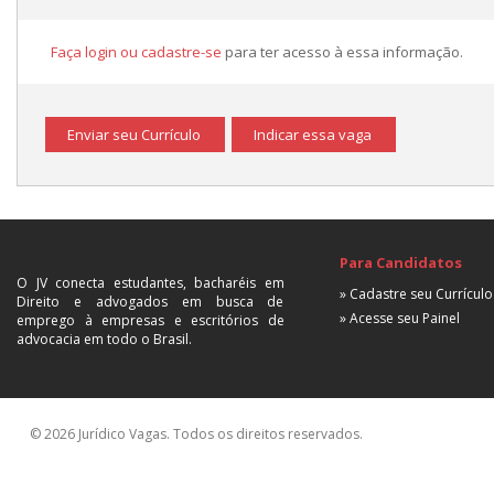
Faça login ou cadastre-se
para ter acesso à essa informação.
Enviar seu Currículo
Indicar essa vaga
Para Candidatos
O JV conecta estudantes, bacharéis em
» Cadastre seu Currículo
Direito e advogados em busca de
» Acesse seu Painel
emprego à empresas e escritórios de
advocacia em todo o Brasil.
© 2026 Jurídico Vagas. Todos os direitos reservados.