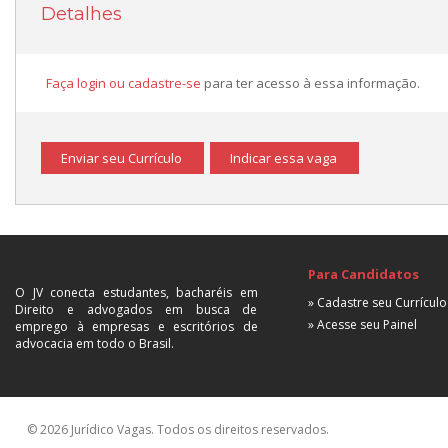
Detalhes
Faça login ou cadastre-se
para ter acesso à essa informação.
Enviar seu Currículo
Indicar essa vaga
Para Candidatos
O JV conecta estudantes, bacharéis em
» Cadastre seu Currículo
Direito e advogados em busca de
» Acesse seu Painel
emprego à empresas e escritórios de
advocacia em todo o Brasil.
© 2026 Jurídico Vagas. Todos os direitos reservados.