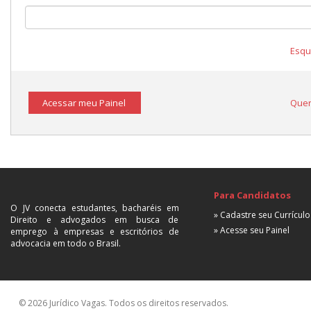
Esqu
Acessar meu Painel
Quer
Para Candidatos
O JV conecta estudantes, bacharéis em
» Cadastre seu Currículo
Direito e advogados em busca de
» Acesse seu Painel
emprego à empresas e escritórios de
advocacia em todo o Brasil.
© 2026 Jurídico Vagas. Todos os direitos reservados.