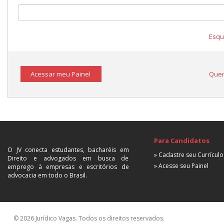
Esqu
Acessar meu Painel
Quer
Para Candidatos
O JV conecta estudantes, bacharéis em
» Cadastre seu Currículo
Direito e advogados em busca de
» Acesse seu Painel
emprego à empresas e escritórios de
advocacia em todo o Brasil.
© 2026 Jurídico Vagas. Todos os direitos reservados.