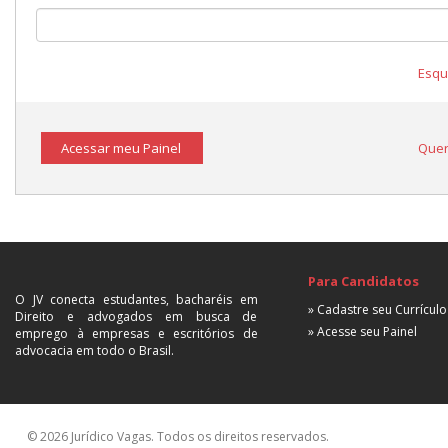
Esqu
Acessar meu Painel
Quer
Para Candidatos
O JV conecta estudantes, bacharéis em
» Cadastre seu Currículo
Direito e advogados em busca de
» Acesse seu Painel
emprego à empresas e escritórios de
advocacia em todo o Brasil.
© 2026 Jurídico Vagas. Todos os direitos reservados.