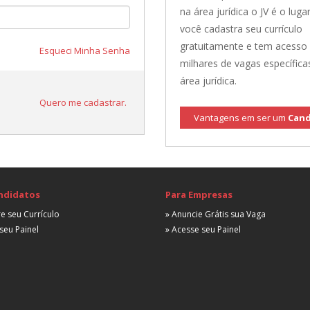
na área jurídica o JV é o lugar
você cadastra seu currículo
gratuitamente e tem acesso
Esqueci Minha Senha
milhares de vagas específica
área jurídica.
Quero me cadastrar.
Vantagens em ser um
Cand
ndidatos
Para Empresas
e seu Currículo
» Anuncie Grátis sua Vaga
seu Painel
» Acesse seu Painel