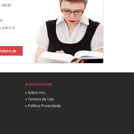
 ideal:
 a
s para a
idato JV
Institucional
» Sobre nós
» Termos de Uso
» Política Privacidade