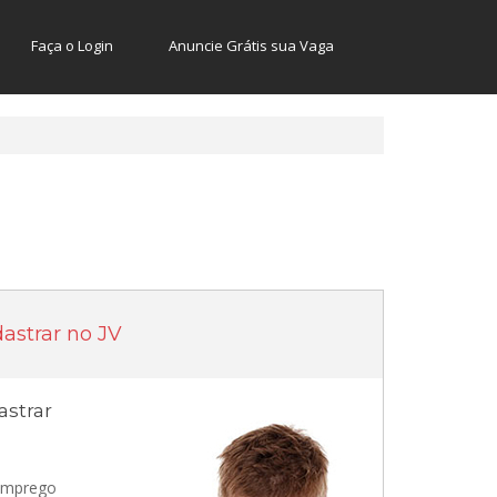
Faça o Login
Anuncie Grátis sua Vaga
astrar no JV
strar
 emprego