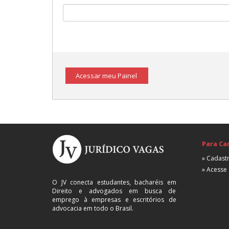
Acessar meu Painel
Para Ca
» Cadastr
» Acesse 
O JV conecta estudantes, bacharéis em
Direito e advogados em busca de
emprego à empresas e escritórios de
advocacia em todo o Brasil.