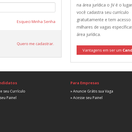
na área jurídica o JV é o lugar
você cadastra seu currículo
gratuitamente e tem acesso
Esqueci Minha Senha
milhares de vagas específica
área jurídica.
Quero me cadastrar.
Vantagens em ser um
Cand
ndidatos
Para Empresas
e seu Currículo
» Anuncie Grátis sua Vaga
seu Painel
» Acesse seu Painel