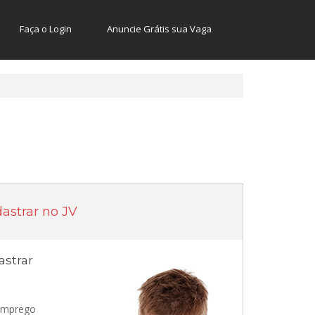
Faça o Login
Anuncie Grátis sua Vaga
astrar no JV
strar
 emprego