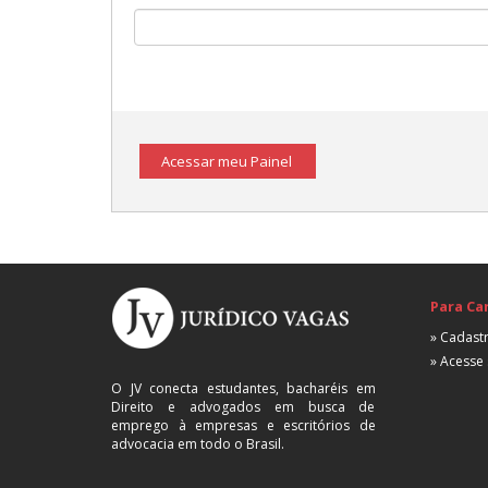
Acessar meu Painel
Para Ca
» Cadastr
» Acesse 
O JV conecta estudantes, bacharéis em
Direito e advogados em busca de
emprego à empresas e escritórios de
advocacia em todo o Brasil.