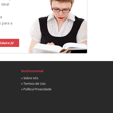
 ideal:
 a
s para a
idato JV
Institucional
» Sobre nós
» Termos de Uso
» Política Privacidade