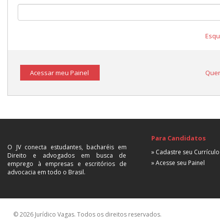
Esqu
Acessar meu Painel
Quer
Para Candidatos
O JV conecta estudantes, bacharéis em
» Cadastre seu Currículo
Direito e advogados em busca de
» Acesse seu Painel
emprego à empresas e escritórios de
advocacia em todo o Brasil.
© 2026 Jurídico Vagas. Todos os direitos reservados.