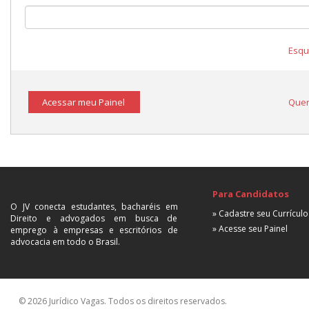
Esqu
Acessar meu Painel
Quer
Para Candidatos
O JV conecta estudantes, bacharéis em
» Cadastre seu Currículo
Direito e advogados em busca de
» Acesse seu Painel
emprego à empresas e escritórios de
advocacia em todo o Brasil.
© 2026 Jurídico Vagas. Todos os direitos reservados.