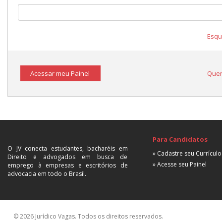
Esqu
Acessar meu Painel
Quer
Para Candidatos
O JV conecta estudantes, bacharéis em
» Cadastre seu Currículo
Direito e advogados em busca de
» Acesse seu Painel
emprego à empresas e escritórios de
advocacia em todo o Brasil.
© 2026 Jurídico Vagas. Todos os direitos reservados.