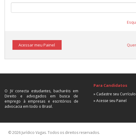
Esqu
Acessar meu Painel
Quer
Para Candidatos
O JV conecta estudantes, bacharéis em
» Cadastre seu Currículo
Direito e advogados em busca de
» Acesse seu Painel
emprego à empresas e escritórios de
advocacia em todo o Brasil.
© 2026 Jurídico Vagas. Todos os direitos reservados.