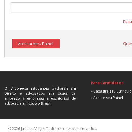
Esqu
Acessar meu Painel
Quer
Para Candidatos
O JV conecta estudantes, bacharéis em
» Cadastre seu Currículo
Direito e advogados em busca de
» Acesse seu Painel
emprego à empresas e escritórios de
advocacia em todo o Brasil.
© 2026 Jurídico Vagas. Todos os direitos reservados.