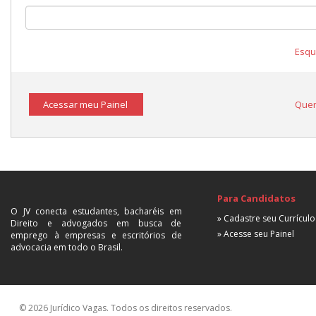
Esqu
Acessar meu Painel
Quer
Para Candidatos
O JV conecta estudantes, bacharéis em
» Cadastre seu Currículo
Direito e advogados em busca de
» Acesse seu Painel
emprego à empresas e escritórios de
advocacia em todo o Brasil.
© 2026 Jurídico Vagas. Todos os direitos reservados.