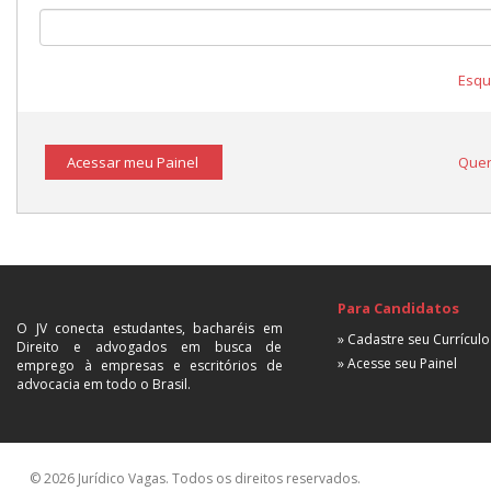
Esqu
Acessar meu Painel
Quer
Para Candidatos
O JV conecta estudantes, bacharéis em
» Cadastre seu Currículo
Direito e advogados em busca de
» Acesse seu Painel
emprego à empresas e escritórios de
advocacia em todo o Brasil.
© 2026 Jurídico Vagas. Todos os direitos reservados.