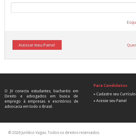
Esqu
Acessar meu Painel
Quer
Para Candidatos
O JV conecta estudantes, bacharéis em
» Cadastre seu Currículo
Direito e advogados em busca de
» Acesse seu Painel
emprego à empresas e escritórios de
advocacia em todo o Brasil.
© 2026 Jurídico Vagas. Todos os direitos reservados.